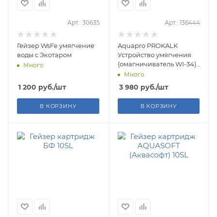
Арт.: 30635
Арт.: 136444
Гейзер WsFe умягчение
Aquapro PROKALK
воды с Экотаром
Устройство умягчения
(омагничиватель WI-34),
Много
3/4"
Много
1 200
руб.
/шт
3 980
руб.
/шт
В КОРЗИНУ
В КОРЗИНУ