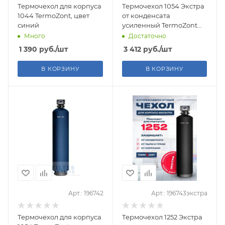
Термочехол для корпуса
Термочехол 1054 Экстра
1044 TermoZont, цвет
от конденсата
синий
усиленный TermoZont
EXTRA для корпуса
Много
Достаточно
фильтра
1 390
руб.
/шт
3 412
руб.
/шт
В КОРЗИНУ
В КОРЗИНУ
Арт.: 196742
Арт.: 196743экстра
Термочехол для корпуса
Термочехол 1252 Экстра