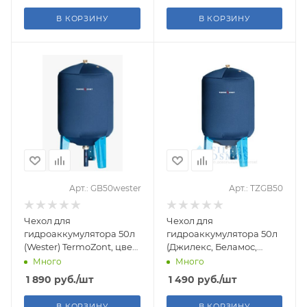
В КОРЗИНУ
В КОРЗИНУ
Арт.: GB50wester
Арт.: TZGB50
Чехол для
Чехол для
гидроаккумулятора 50л
гидроаккумулятора 50л
(Wester) TermoZont, цвет
(Джилекс, Беламос,
синий
Тополь, Oasis, Unipump)
Много
Много
TermoZont, цвет синий
1 890
руб.
/шт
1 490
руб.
/шт
В КОРЗИНУ
В КОРЗИНУ