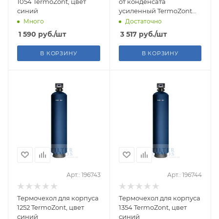
1054 TermoZont, цвет
от конденсата
синий
усиленный TermoZont
EXTRA для корпуса
Много
Достаточно
фильтра
1 590
руб.
/шт
3 517
руб.
/шт
В КОРЗИНУ
В КОРЗИНУ
Арт.: 196743
Арт.: 196744
Термочехол для корпуса
Термочехол для корпуса
1252 TermoZont, цвет
1354 TermoZont, цвет
синий
синий