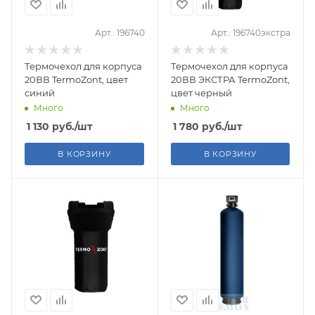
Арт.: 196740
Арт.: 196740экстра
Термочехол для корпуса
Термочехол для корпуса
20ВВ TermoZont, цвет
20ВВ ЭКСТРА TermoZont,
синий
цвет черный
Много
Много
1 130
руб.
/шт
1 780
руб.
/шт
В КОРЗИНУ
В КОРЗИНУ