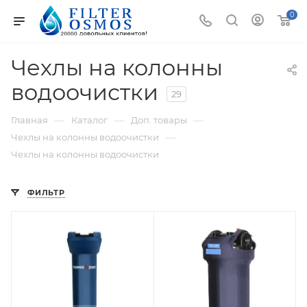
0
Чехлы на колонны
водоочистки
29
—
—
—
Главная
Каталог
Доп. товары
—
Чехлы на колонны водоочистки
Чехлы на колонны водоочистки
ФИЛЬТР