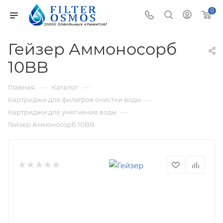
0
Гейзер Аммоносорб
10BB
—
—
Главная
Каталог
—
Картриджи для фильтров очистки воды
—
Картриджи для умягчения воды
Гейзер Аммоносорб 10BB