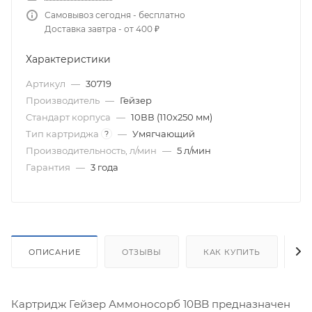
Самовывоз сегодня - бесплатно
Доставка завтра - от 400 ₽
Характеристики
Артикул
—
30719
Производитель
—
Гейзер
Стандарт корпуса
—
10ВВ (110х250 мм)
Тип картриджа
—
Умягчающий
?
Производительность, л/мин
—
5 л/мин
Гарантия
—
3 года
ОПИСАНИЕ
ОТЗЫВЫ
КАК КУПИТЬ
О
Картридж Гейзер Аммоносорб 10BB предназначен