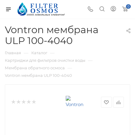
0
Vontron мембрана
ULP 100-4040
—
—
Главная
Каталог
—
Картриджи для фильтров очистки воды
—
Мембрана обратного осмоса
Vontron мембрана ULP 100-4040