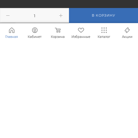
В КОРЗИНУ
ПОДПИСАТЬСЯ НА РАССЫЛКУ
Главная
Кабинет
Корзина
Избранные
Каталог
Акции
+7 (495) 201-43-40
info@filterosmos.ru
125008 г. Москва, проезд
Черепановых д.5
® Зарегистрированная торговая марка FilterOsmos (Фильтр
Осмос)
Все права защищены 2008 - 2026