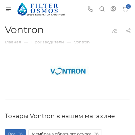
0
Vontron
—
—
Главная
Производители
Vontron
Товары Vontron в нашем магазине
Все
26
Мембрана обратного осмоса
26