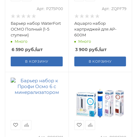
Арт.: Р275Р00
Арт.: ZQPF79
Барьер набор WaterFort
Aquapro набор
ОСМО Полный (1-5
картриджей для AP-
ступени)
600М
Много
Много
6 590
руб.
/шт
3 900
руб.
/шт
В КОРЗИНУ
В КОРЗИНУ