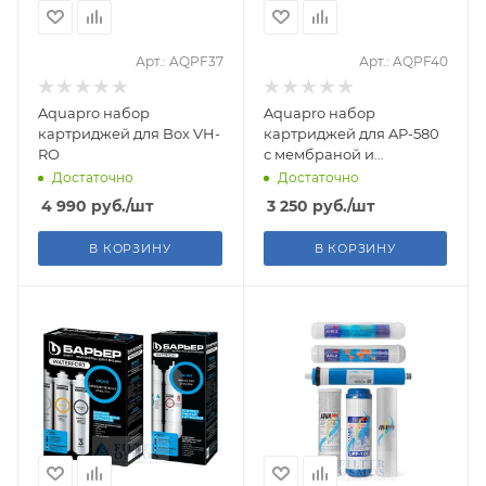
Арт.: AQPF37
Арт.: AQPF40
Aquapro набор
Aquapro набор
картриджей для Box VH-
картриджей для AP-580
RO
с мембраной и
постфильтром
Достаточно
Достаточно
4 990
руб.
/шт
3 250
руб.
/шт
В КОРЗИНУ
В КОРЗИНУ