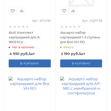
Арт.: ATLF85
Арт.: AQPF38
Atoll Комплект
Aquapro набор
картриджей для A-
картриджей 1-3 ступень
560EM (с
для Box VH-RO
минерализатором)
Нет в наличии
Много
4 950
руб.
/шт
2 190
руб.
/шт
В КОРЗИНУ
В КОРЗИНУ