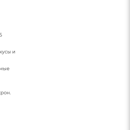
5
кусы и
имые
крон.