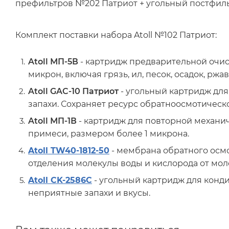
префильтров №202 Патриот + угольный постфиль
Комплект поставки набора Atoll №102 Патриот:
Atoll МП-5В
- картридж предварительной очис
микрон, включая грязь, ил, песок, осадок, ржа
Atoll GAC-10 Патриот
- угольный картридж для
запахи. Сохраняет ресурс обратноосмотичес
Atoll МП-1В
- картридж для повторной механи
примеси, размером более 1 микрона.
Atoll TW40-1812-50
- мембрана обратного осмо
отделения молекулы воды и кислорода от мол
Atoll CK-2586C
- угольный картридж для конд
неприятные запахи и вкусы.