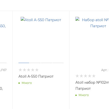
TLF67
Арт.
Atoll A-550 Патриот
Atoll набор №102
Много
0,
Патриот
Много