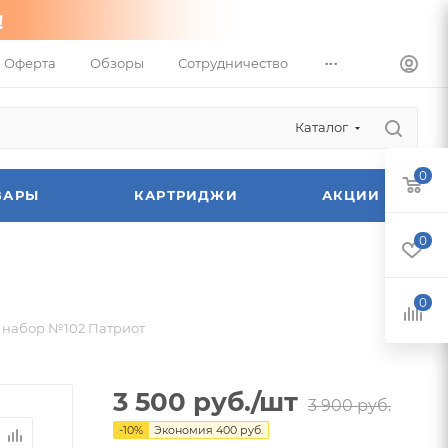
...
Оферта
Обзоры
Сотрудничество
Каталог
0
ВАРЫ
КАРТРИДЖИ
АКЦИИ
0
0
l набор №102 Патриот
3 500
руб.
/шт
3 900
руб.
-
10
%
Экономия
400
руб.