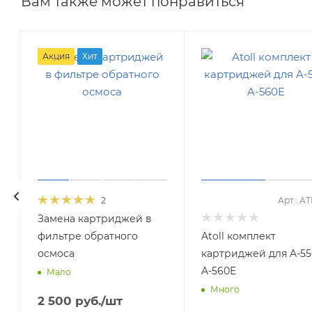
Вам также может понравиться
Акция
Хит
2
Арт.: A
Замена картриджей в
фильтре обратного
Atoll комплект
осмоса
картриджей для A-55
A-560E
Мало
Много
2 500
руб.
/шт