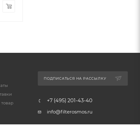
1 090
руб.
/шт
890
руб.
/шт
ПОДПИСАТЬСЯ НА РАССЫЛКУ
латы
тавки
+7 (495) 201-43-40
 товар
info@filterosmos.ru
125008 г. Москва, проезд
Черепановых д.5