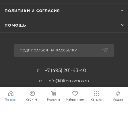
ПОЛИТИКИ И СОГЛАСИЯ
ПОМОЩЬ
ПОДПИСАТЬСЯ НА РАССЫЛКУ
+7 (495) 201-43-40
info@filterosmos.ru
125008 г. Москва, проезд
Главная
Кабинет
Корзина
Избранные
Каталог
Акции
Черепановых д.5