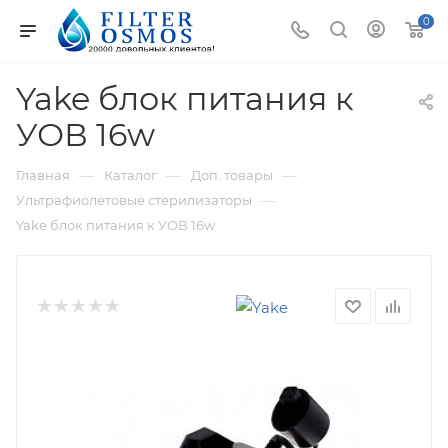
0
Yake блок питания к
УОВ 16w
—
—
—
Главная
Каталог
Доп. товары
—
Ультрафиолетовые стерилизаторы
Yake блок питания к УОВ 16w