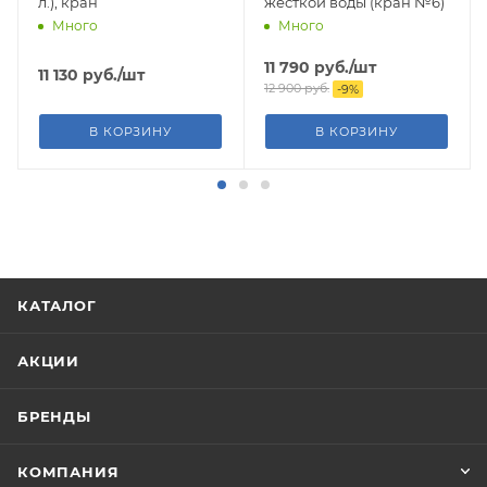
л.), кран
жесткой воды (кран №6)
Много
Много
11 790
руб.
/шт
11 130
руб.
/шт
12 900
руб.
-
9
%
В КОРЗИНУ
В КОРЗИНУ
КАТАЛОГ
АКЦИИ
БРЕНДЫ
КОМПАНИЯ