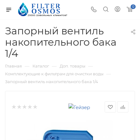
0
Запорный вентиль
накопительного бака
1/4
—
—
—
Главная
Каталог
Доп. товары
—
Комплектующие к фильтрам для очистки воды
Запорный вентиль накопительного бака 1/4