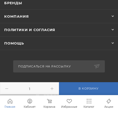
БРЕНДЫ
КОМПАНИЯ
ПОЛИТИКИ И СОГЛАСИЯ
ПОМОЩЬ
ПОДПИСАТЬСЯ НА РАССЫЛКУ
+7 (495) 201-43-40
В КОРЗИНУ
info@filterosmos.ru
Главная
Кабинет
Корзина
Избранные
Каталог
Акции
125008 г. Москва, проезд
Черепановых д.5