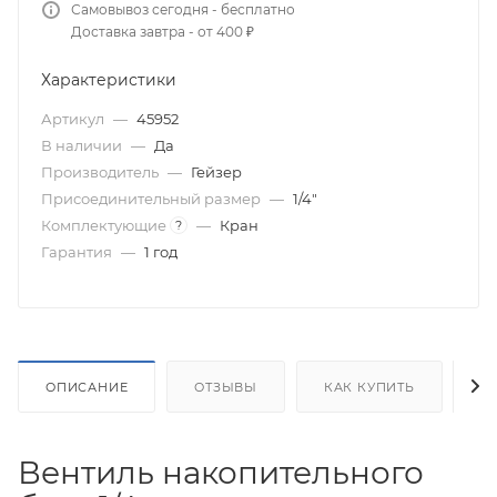
Самовывоз сегодня - бесплатно
Доставка завтра - от 400 ₽
Характеристики
Артикул
—
45952
В наличии
—
Да
Производитель
—
Гейзер
Присоединительный размер
—
1/4"
Комплектующие
—
Кран
?
Гарантия
—
1 год
ОПИСАНИЕ
ОТЗЫВЫ
КАК КУПИТЬ
О
Вентиль накопительного