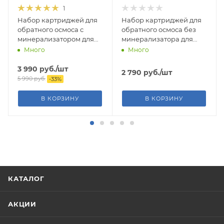
1
Набор картриджей для
Набор картриджей для
обратного осмоса с
обратного осмоса без
минерализатором для
минерализатора для
Престиж М
Престиж
Много
Много
3 990
руб.
/шт
2 790
руб.
/шт
5 990
руб.
-
33
%
В КОРЗИНУ
В КОРЗИНУ
КАТАЛОГ
АКЦИИ