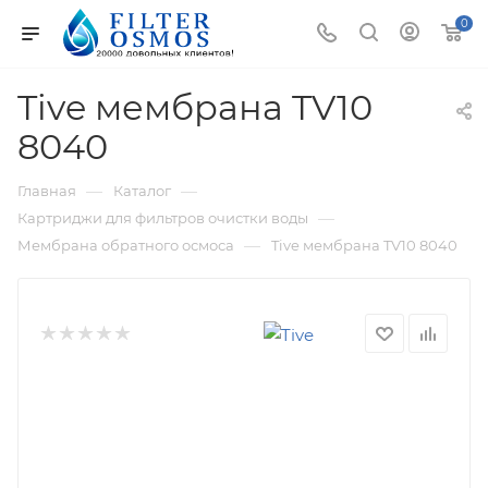
0
Tive мембрана TV10
8040
—
—
Главная
Каталог
—
Картриджи для фильтров очистки воды
—
Мембрана обратного осмоса
Tive мембрана TV10 8040