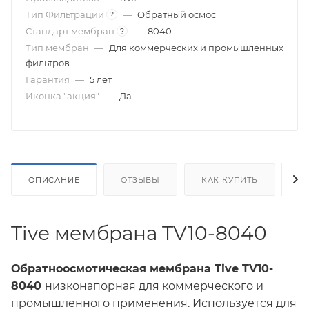
Тип Фильтрации
—
Обратный осмос
?
Стандарт мембран
—
8040
?
Тип мембран
—
Для коммерческих и промышленных
фильтров
Гарантия
—
5 лет
Иконка "акция"
—
Да
ОПИСАНИЕ
ОТЗЫВЫ
КАК КУПИТЬ
О
Tive мембрана TV10-8040
Обратноосмотическая мембрана Tive TV10-
8040
низконапорная для коммерческого и
промышленного применения. Используется для