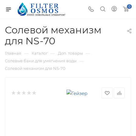
0
Солевой механизм
для NS-70
—
—
—
Главная
Каталог
Доп. товары
—
Солевые баки для умягчения воды
Солевой механизм для NS-70