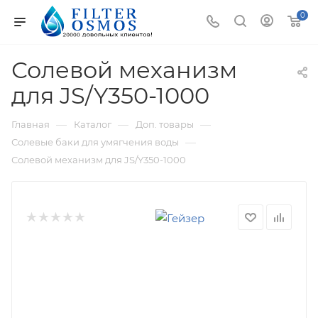
0
Солевой механизм
для JS/Y350-1000
—
—
—
Главная
Каталог
Доп. товары
—
Солевые баки для умягчения воды
Солевой механизм для JS/Y350-1000