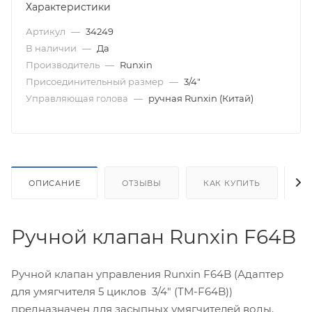
Характеристики
Артикул
—
34249
В наличии
—
Да
Производитель
—
Runxin
Присоединительный размер
—
3/4"
Управляющая голова
—
ручная Runxin (Китай)
ОПИСАНИЕ
ОТЗЫВЫ
КАК КУПИТЬ
О
Ручной клапан Runxin F64B
Ручной клапан управления Runxin F64B (Адаптер
для умягчителя 5 циклов 3/4" (TM-F64B))
предназначен для засыпных умягчителей воды.