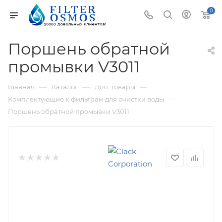
0
Поршень обратной
промывки V3011
—
—
—
Главная
Каталог
Доп. товары
—
Комплектующие к фильтрам для очистки воды
Поршень обратной промывки V3011