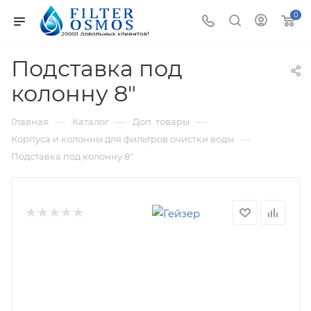
0
Подставка под
колонну 8"
—
—
—
Главная
Каталог
Доп. товары
—
Корпуса и колонны для фильтров очистки воды
Подставка под колонну 8"