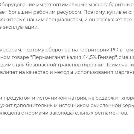
Оборудование имеет оптимальные массогабаритные
ает большим рабочим ресурсом. Поэтому, купив его,
вяжитесь с нашим специалистом, и он расскажет всё 
 эксплуатации.
урсорам, поэтому оборот ее на территории РФ в том
ном товаре "Перманганат калия 44,5% Гейзер", смеш
ходимо для безопасной транспортировки. Примечани
 влияет на качество и методы использования марган
 продуктом и источником натрия, не содержит хлора
служит дополнительным источником окисленной серы
облюдена с нормами законодательных регламентов.