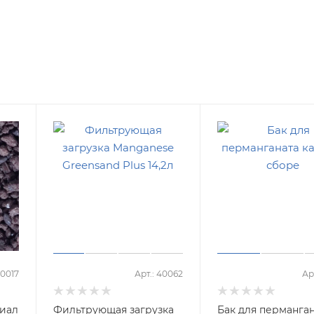
40017
Арт.: 40062
Ар
иал
Фильтрующая загрузка
Бак для перманга