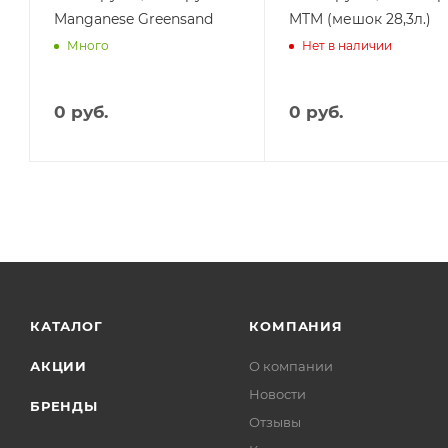
Manganese Greensand
MTM (мешок 28,3л.)
Много
Нет в наличии
0
руб.
0
руб.
КАТАЛОГ
КОМПАНИЯ
АКЦИИ
О компании
Новости
БРЕНДЫ
Отзывы