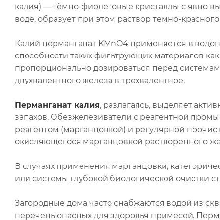
калия) — тёмно-фиолетовые кристаллы с явно в
воде, образует при этом раствор темно-красног
Калий перманганат KMnO4 применяется в водоп
способности таких фильтрующих материалов ка
пропорционально дозироваться перед системам
двухвалентного железа в трехвалентное.
Перманганат калия
, разлагаясь, выделяет акти
запахов. Обезжелезиватели с реагентной промы
реагентом (марганцовкой) и регулярной прочис
окисляющегося марганцовкой растворенного же
В случаях применения марганцовки, категориче
или системы глубокой биологической очистки ст
Загородные дома часто снабжаются водой из ск
перечень опасных для здоровья примесей. Перм