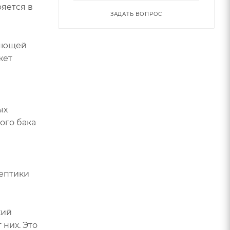
яется в
ЗАДАТЬ ВОПРОС
ляющей
жет
ых
ого бака
септики
кий
них. Это