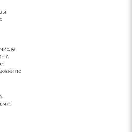
 вы
о
 числе
ан с
е:
цовки по
,
, что