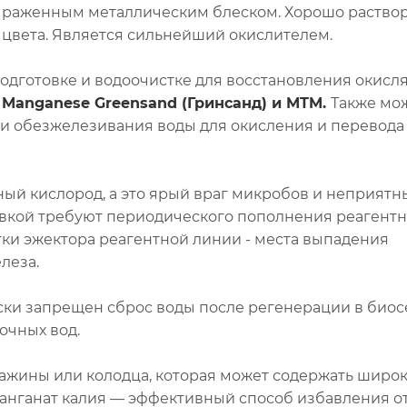
ыраженным металлическим блеском. Хорошо раствор
о цвета. Является сильнейший окислителем.
одготовке и водоочистке для восстановления окис
к
Manganese Greensand (Гринсанд) и MTM.
Также мо
и обезжелезивания воды для окисления и перевода
вный кислород, а это ярый враг микробов и неприятн
вкой требуют периодического пополнения реагентн
тки эжектора реагентной линии - места выпадения
леза.
ски запрещен сброс воды после регенерации в био
очных вод.
важины или колодца, которая может содержать широ
анганат калия — эффективный способ избавления от 