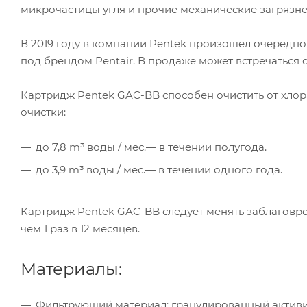
микрочастицы угля и прочие механические загрязне
В 2019 году в компании Pentek произошел очередн
под брендом Pentair. В продаже может встречаться 
Картридж Pentek GAC-BB способен очистить от хлора
очистки:
до 7,8 m³ воды / мес.— в течении полугода.
до 3,9 m³ воды / мес.— в течении одного года.
Картридж Pentek GAC-BB следует менять заблаговрем
чем 1 раз в 12 месяцев.
Материалы:
Фильтрующий материал: гранулированный активи