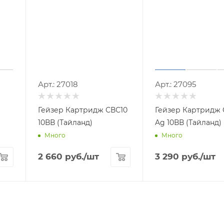
30054
Арт.: 27018
Арт
Гейзер Картридж СВС10
Гейзер Картридж 
10ВВ (Тайланд)
Ag 10ВВ (Тайланд)
Много
Много
2 660
руб.
/шт
3 290
руб.
/шт