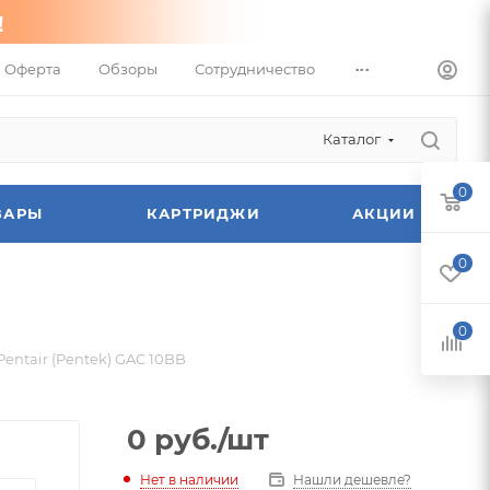
...
Оферта
Обзоры
Сотрудничество
Каталог
0
ВАРЫ
КАРТРИДЖИ
АКЦИИ
0
0
Pentair (Pentek) GAC 10BB
0
руб.
/шт
Нет в наличии
Нашли дешевле?