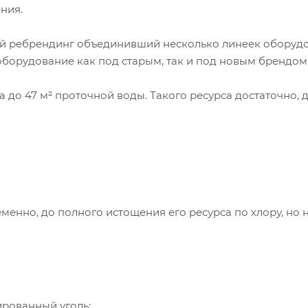
ния.
ой ребрендинг объединивший несколько линеек оборуд
оборудование как под старым, так и под новым брендом
 до 47 м² проточной воды. Такого ресурса достаточно, 
енно, до полного истощения его ресурса по хлору, но 
рованный уголь;