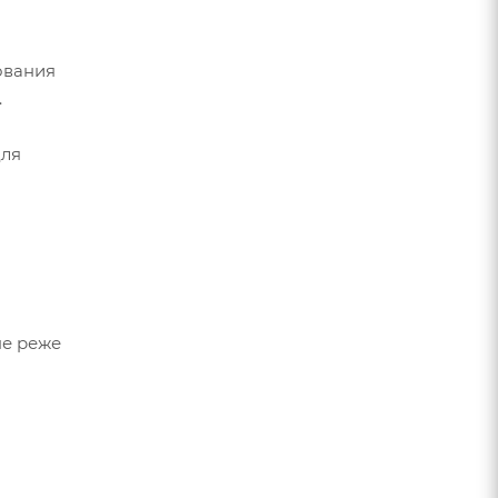
ования
.
для
не реже