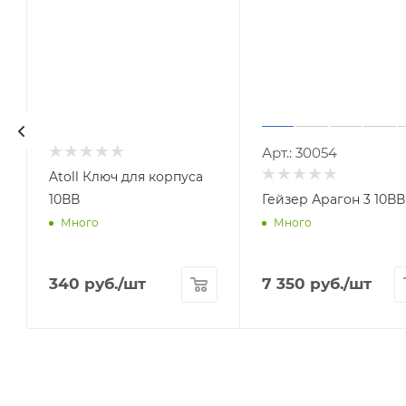
2
Арт.: 
Atoll Ключ для корпуса
10ВВ
Гейзер Арагон 3 10ВВ
Много
Много
340
руб.
/шт
7 350
руб.
/шт