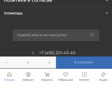
ПОЛИТИКИ И СОГЛАСИЯ
ПОМОЩЬ
ПОДПИСАТЬСЯ НА РАССЫЛКУ
+7 (495) 201-43-40
info@filterosmos.ru
В КОРЗИНУ
125008 г. Москва, проезд
Главная
Кабинет
Корзина
Избранные
Каталог
Акции
Черепановых д.5