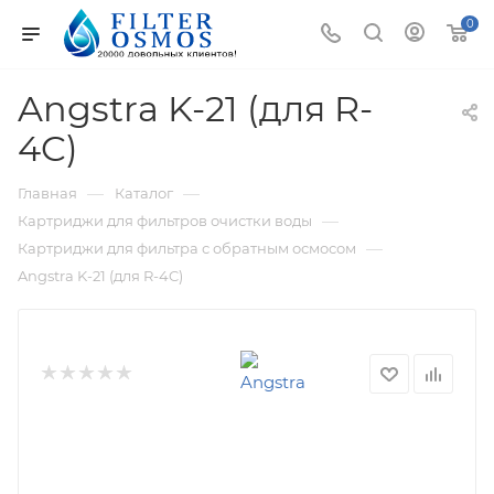
0
Angstra K-21 (для R-
4C)
—
—
Главная
Каталог
—
Картриджи для фильтров очистки воды
—
Картриджи для фильтра с обратным осмосом
Angstra K-21 (для R-4C)