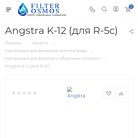
0
Angstra K-12 (для R-5c)
—
—
Главная
Каталог
—
Картриджи для фильтров очистки воды
—
Картриджи для фильтра с обратным осмосом
Angstra K-12 (для R-5c)