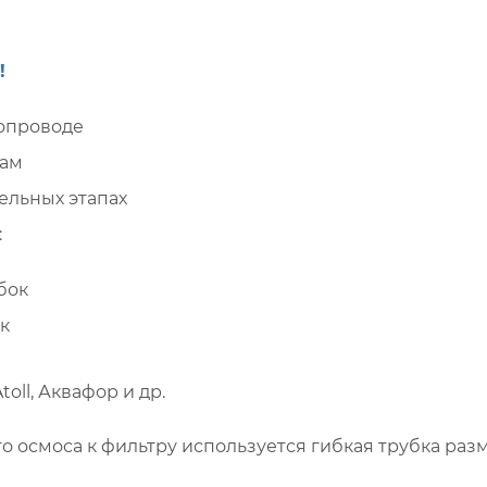
!
опроводе
вам
ельных этапах
:
бок
к
toll, Аквафор и др.
осмоса к фильтру используется гибкая трубка разм