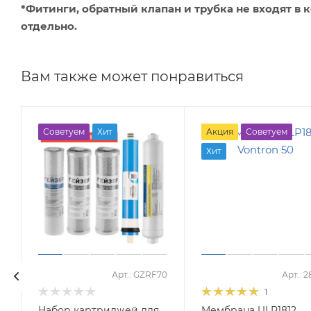
*Фитинги, обратный клапан и трубка не входят в
отдельно.
Вам также может понравиться
Советуем
Хит
Акция
Советуем
Хит
3
Арт.: GZRF70
Арт.: 
1
Набор картриджей для
Мембрана ULP1812