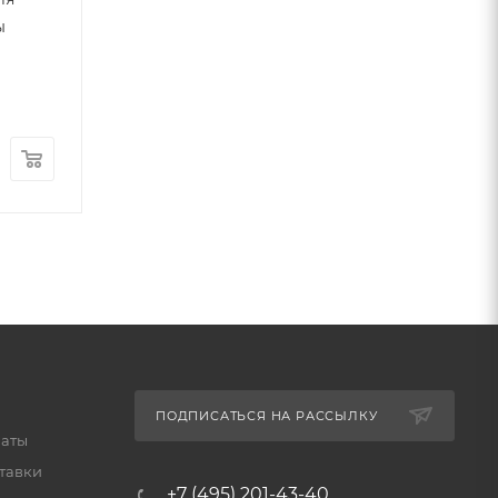
ы
Обратного осмоса
Много
угловой 1/4 JG x 1/8 рн
Много
390
руб.
/шт
40
руб.
/м
ПОДПИСАТЬСЯ НА РАССЫЛКУ
латы
тавки
+7 (495) 201-43-40