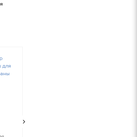
я
Клапан обратный для
ля
корпуса мембраны
Трубка 1/4