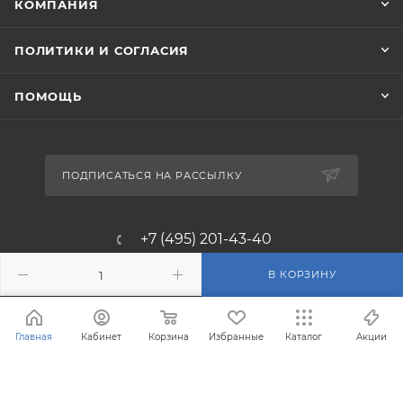
КОМПАНИЯ
ПОЛИТИКИ И СОГЛАСИЯ
ПОМОЩЬ
ПОДПИСАТЬСЯ НА РАССЫЛКУ
+7 (495) 201-43-40
info@filterosmos.ru
В КОРЗИНУ
125008 г. Москва, проезд
Главная
Кабинет
Корзина
Избранные
Каталог
Акции
Черепановых д.5