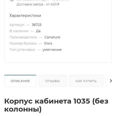
Доставка завтра - от 400 ₽
Характеристики
Артикул
—
36723
В наличии
—
Да
Производитель
—
Canature
Размер балона
—
1044
Тип установки
—
умягчение
ОПИСАНИЕ
ОТЗЫВЫ
КАК КУПИТЬ
О
Корпус кабинета 1035 (без
колонны)