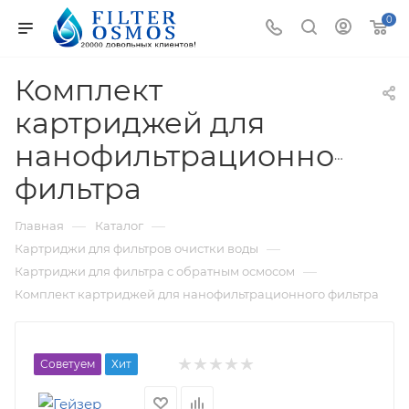
0
Комплект
картриджей для
нанофильтрационного
фильтра
—
—
Главная
Каталог
—
Картриджи для фильтров очистки воды
—
Картриджи для фильтра с обратным осмосом
Комплект картриджей для нанофильтрационного фильтра
Советуем
Хит