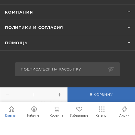
КОМПАНИЯ
ПОЛИТИКИ И СОГЛАСИЯ
ПОМОЩЬ
ПОДПИСАТЬСЯ НА РАССЫЛКУ
+7 (495) 201-43-40
В КОРЗИНУ
info@filterosmos.ru
Главная
Кабинет
Корзина
Избранные
Каталог
Акции
125008 г. Москва, проезд
Черепановых д.5