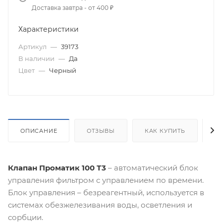
Доставка завтра - от 400 ₽
Характеристики
Артикул
—
39173
В наличии
—
Да
Цвет
—
Черный
ОПИСАНИЕ
ОТЗЫВЫ
КАК КУПИТЬ
О
Клапан Проматик 100 Т3
– автоматический блок
управления фильтром с управлением по времени.
Блок управления – безреагентный, используется в
системах обезжелезивания воды, осветления и
сорбции.