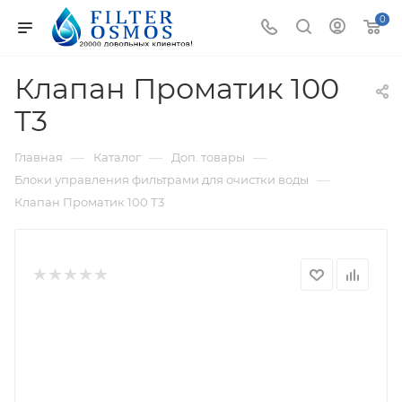
0
Клапан Проматик 100
Т3
—
—
—
Главная
Каталог
Доп. товары
—
Блоки управления фильтрами для очистки воды
Клапан Проматик 100 Т3