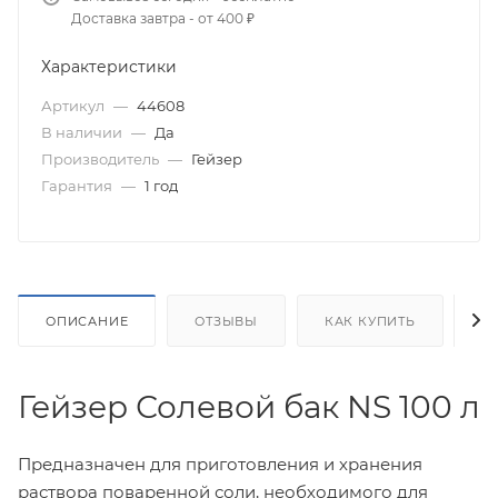
Доставка завтра - от 400 ₽
Характеристики
Артикул
—
44608
В наличии
—
Да
Производитель
—
Гейзер
Гарантия
—
1 год
ОПИСАНИЕ
ОТЗЫВЫ
КАК КУПИТЬ
О
Гейзер Солевой бак NS 100 л
Предназначен для приготовления и хранения
раствора поваренной соли, необходимого для