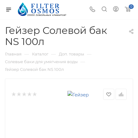
0
Гейзер Солевой бак
NS 100л
—
—
—
Главная
Каталог
Доп. товары
—
Солевые баки для умягчения воды
Гейзер Солевой бак NS 100л