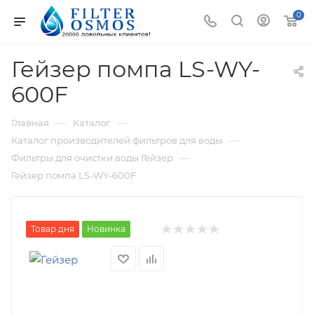
0
Гейзер помпа LS-WY-
600F
—
—
Главная
Каталог
—
Каталог производителей фильтров для воды
—
Фильтры для очистки воды Гейзер
Гейзер помпа LS-WY-600F
Товар дня
Новинка