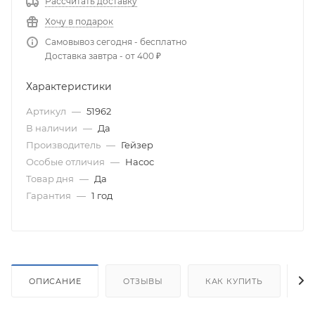
Рассчитать доставку
Хочу в подарок
Самовывоз сегодня - бесплатно
Доставка завтра - от 400 ₽
Характеристики
Артикул
—
51962
В наличии
—
Да
Производитель
—
Гейзер
Особые отличия
—
Насос
Товар дня
—
Да
Гарантия
—
1 год
ОПИСАНИЕ
ОТЗЫВЫ
КАК КУПИТЬ
О