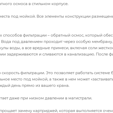
тного осмоса в стильном корпусе.
места под мойкой. Все элементы конструкции размещен
 способов фильтрации – обратный осмос, который обе
. Вода под давлением проходит через особую мембрану
кулы воды, а все вредные примеси, включая соли жесткос
ерии задерживаются и сливаются в канализацию. После ф
корость фильтрации. Это позволяет работать системе 
ное место под мойкой, а также в нем может «застаивать
ждый день прямо из вашего крана.
ает даже при низком давлении в магистрали.
рощает замену картриджей, которая выполняется очен