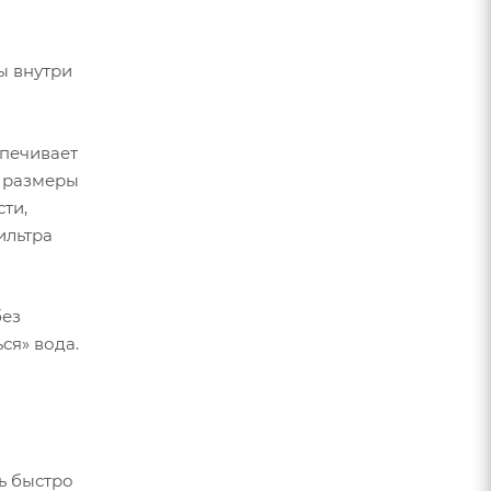
ы внутри
спечивает
, размеры
ти,
ильтра
без
ся» вода.
ь быстро