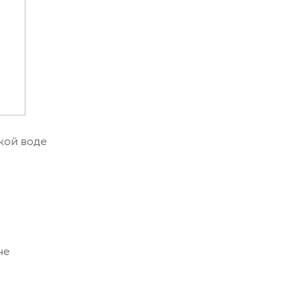
кой воде
не