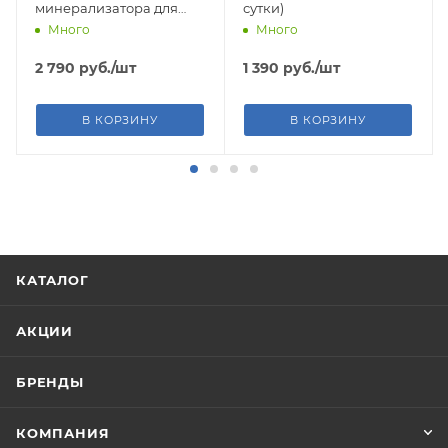
минерализатора для
сутки)
Престиж
Много
Много
2 790
руб.
/шт
1 390
руб.
/шт
В КОРЗИНУ
В КОРЗИНУ
КАТАЛОГ
АКЦИИ
БРЕНДЫ
КОМПАНИЯ