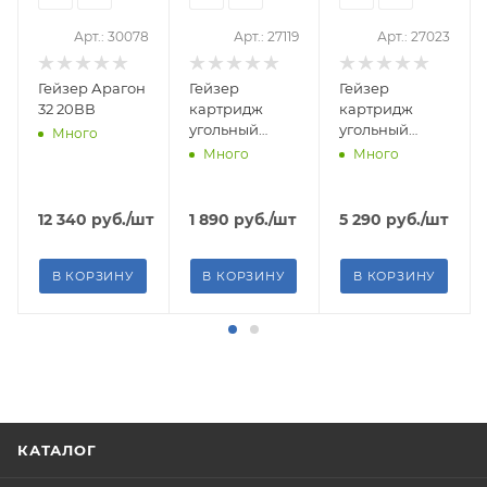
Арт.: 30078
Арт.: 27119
Арт.: 27023
Гейзер Арагон
Гейзер
Гейзер
32 20ВВ
картридж
картридж
угольный
угольный
Много
СВС10 20ВВ
СВС10 20ВВ
Много
Много
Россия
(Тайланд)
12 340
руб.
/шт
1 890
руб.
/шт
5 290
руб.
/шт
В КОРЗИНУ
В КОРЗИНУ
В КОРЗИНУ
КАТАЛОГ