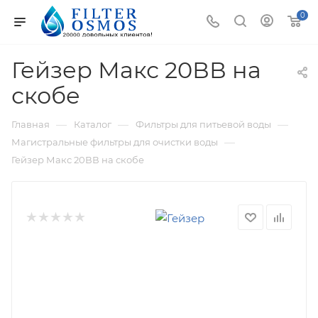
0
Гейзер Макс 20ВВ на
скобе
—
—
—
Главная
Каталог
Фильтры для питьевой воды
—
Магистральные фильтры для очистки воды
Гейзер Макс 20ВВ на скобе