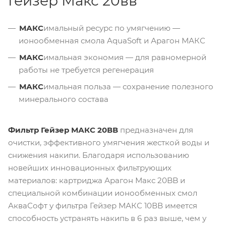
Гейзер Макс 20вв
МАКС
имальный ресурс по умягчению —
ионообменная смола AquaSoft и Арагон МАКС
МАКС
имальная экономия — для равномерной
работы не требуется регенерация
МАКС
имальная польза — сохранение полезного
минерального состава
Фильтр Гейзер МАКС 20ВВ
предназначен для
очистки, эффективного умягчения жесткой воды и
снижения накипи. Благодаря использованию
новейших инновационных фильтрующих
материалов: картриджа Арагон Макс 20BB и
специальной комбинации ионообменных смол
АкваСофт у фильтра Гейзер МАКС 10ВВ имеется
способность устранять накипь в 6 раз выше, чем у