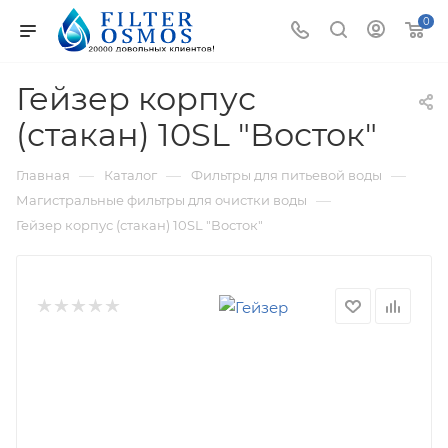
0
Гейзер корпус
(стакан) 10SL "Восток"
—
—
—
Главная
Каталог
Фильтры для питьевой воды
—
Магистральные фильтры для очистки воды
Гейзер корпус (стакан) 10SL "Восток"