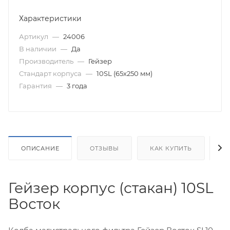
Характеристики
Артикул
—
24006
В наличии
—
Да
Производитель
—
Гейзер
Стандарт корпуса
—
10SL (65х250 мм)
Гарантия
—
3 года
ОПИСАНИЕ
ОТЗЫВЫ
КАК КУПИТЬ
О
Гейзер корпус (стакан) 10SL
Восток