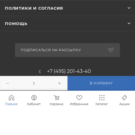
ПОЛИТИКИ И СОГЛАСИЯ
ПОМОЩЬ
ПОДПИСАТЬСЯ НА РАССЫЛКУ
+7 (495) 201-43-40
info@filterosmos.ru
В КОРЗИНУ
125008 г. Москва, проезд
Главная
Кабинет
Корзина
Избранные
Каталог
Акции
Черепановых д.5