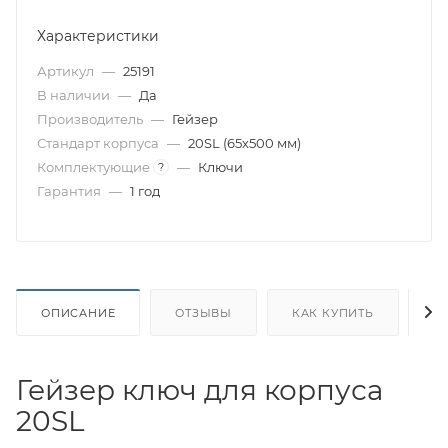
Характеристики
Артикул
—
25191
В наличии
—
Да
Производитель
—
Гейзер
Стандарт корпуса
—
20SL (65х500 мм)
Комплектующие
—
Ключи
?
Гарантия
—
1 год
ОПИСАНИЕ
ОТЗЫВЫ
КАК КУПИТЬ
О
Гейзер ключ для корпуса
20SL