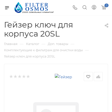
0
Гейзер ключ для
корпуса 20SL
—
—
—
Главная
Каталог
Доп. товары
—
Комплектующие к фильтрам для очистки воды
Гейзер ключ для корпуса 20SL