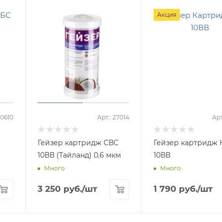
Акция
30610
Арт.: 27014
Арт
Гейзер картридж СВС
Гейзер картридж 
10ВВ (Тайланд) 0,6 мкм
10ВВ
Много
Много
3 250
руб.
/шт
1 790
руб.
/шт