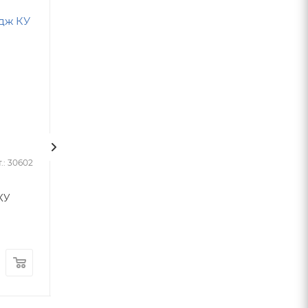
Советуем
.: 30602
Арт.: 28012
КУ
Гейзер картридж РР5
Гейзер Картри
10ВВ
10BB (mix)
Много
Много
450
руб.
/шт
4 390
руб.
/ш