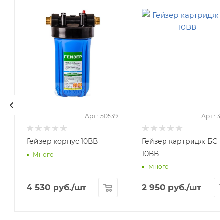
9
Арт.: 50539
Арт.: 
Гейзер корпус 10ВВ
Гейзер картридж БС
10ВВ
Много
Много
4 530
руб.
/шт
2 950
руб.
/шт