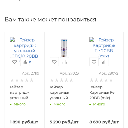
Вам также может понравиться
Арт.: 27119
Арт.: 27023
Арт.: 28072
Гейзер
Гейзер
Гейзер
картридж
картридж
Картридж Fe
угольный
угольный
20BB (mix)
СВС10 20ВВ
СВС10 20ВВ
Много
Много
Много
Россия
(Тайланд)
1 890
руб.
/шт
5 290
руб.
/шт
8 690
руб.
/шт