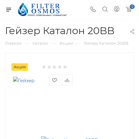
0
Гейзер Каталон 20BB
—
—
—
Главная
Каталог
Акции
Гейзер Каталон 20BB
Акция