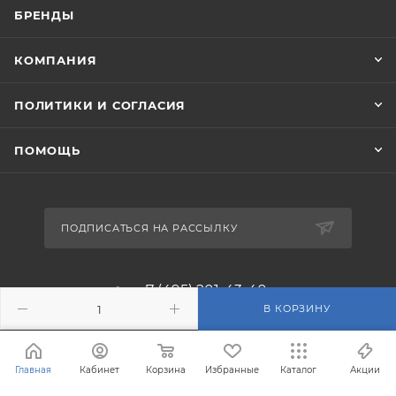
БРЕНДЫ
КОМПАНИЯ
ПОЛИТИКИ И СОГЛАСИЯ
ПОМОЩЬ
ПОДПИСАТЬСЯ НА РАССЫЛКУ
+7 (495) 201-43-40
В КОРЗИНУ
info@filterosmos.ru
Главная
Кабинет
Корзина
Избранные
Каталог
Акции
125008 г. Москва, проезд
Черепановых д.5