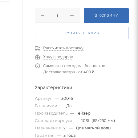
В КОРЗИНУ
КУПИТЬ В 1 КЛИК
Рассчитать доставку
Хочу в подарок
Самовывоз сегодня - бесплатно
Доставка завтра - от 400 ₽
Характеристики
Артикул
—
30016
В наличии
—
Да
Производитель
—
Гейзер
Стандарт корпуса
—
10SL (65х250 мм)
Назначение
—
Для мягкой воды
?
Гарантия
—
3 года