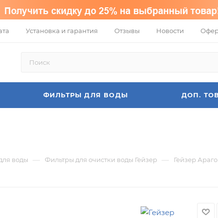
ата
Установка и гарантия
Отзывы
Новости
Офер
ФИЛЬТРЫ ДЛЯ ВОДЫ
ДОП. ТО
—
—
для воды
Фильтры для очистки воды Гейзер
Гейзер Араго