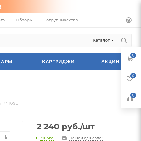
...
та
Обзоры
Сотрудничество
Каталог
0
ВАРЫ
КАРТРИДЖИ
АКЦИИ
0
0
н М 10SL
2 240
руб.
/шт
Много
Нашли дешевле?