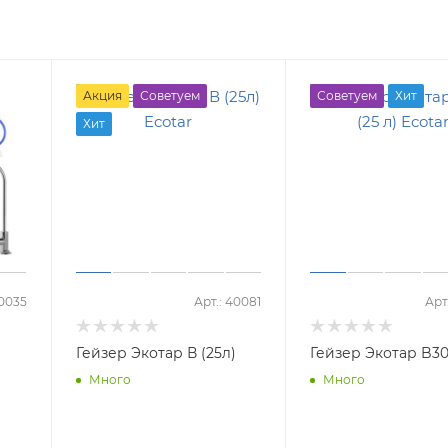
Акция
Советуем
Советуем
Хит
Хит
20035
Арт.: 40081
Арт
Гейзер Экотар В (25л)
Гейзер Экотар B30 
Много
Много