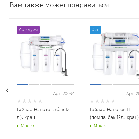
Вам также может понравиться
Советуем
Хит
Арт.: 20034
Арт.: 
Гейзер Нанотек, (бак 12
Гейзер Нанотек П
л.), кран
(помпа, бак 12л., кран)
Много
Много