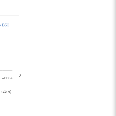
Советуем
Хит
Акция
.: 40084
Арт.: 20007
Чехол для корп
(25 л)
Гейзер Престиж М (бак
Canature 0844
12 л.), кран №7, с
Достаточно
минерализатором
Много