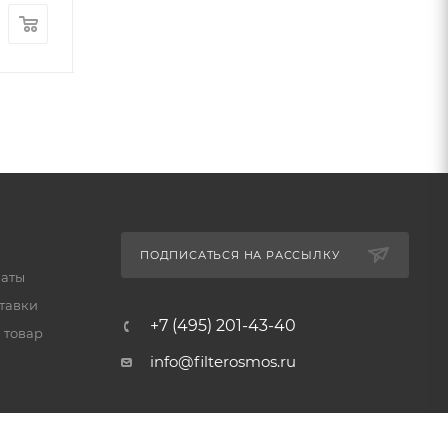
12 370
руб.
/шт
1 790
руб.
/ш
ПОДПИСАТЬСЯ НА РАССЫЛКУ
латы
тавки
+7 (495) 201-43-40
 товар
info@filterosmos.ru
125008 г. Москва, проезд
Черепановых д.5