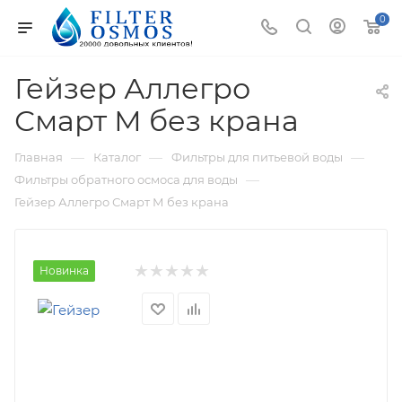
0
Гейзер Аллегро
Смарт М без крана
—
—
—
Главная
Каталог
Фильтры для питьевой воды
—
Фильтры обратного осмоса для воды
Гейзер Аллегро Смарт М без крана
Новинка