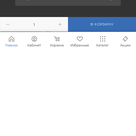
+7 (495) 201-43-40
В КОРЗИНУ
info@filterosmos.ru
Главная
Кабинет
Корзина
Избранные
Каталог
Акции
125008 г. Москва, проезд
Черепановых д.5
® Зарегистрированная торговая марка FilterOsmos (Фильтр
Осмос)
Все права защищены 2008 - 2026