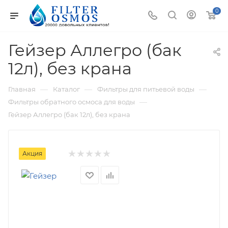
0
Гейзер Аллегро (бак
12л), без крана
—
—
—
Главная
Каталог
Фильтры для питьевой воды
—
Фильтры обратного осмоса для воды
Гейзер Аллегро (бак 12л), без крана
Акция