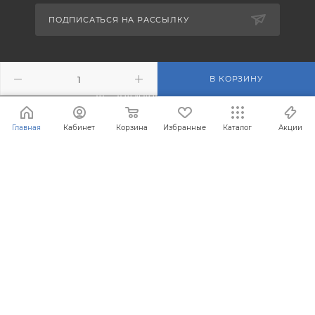
ПОДПИСАТЬСЯ НА РАССЫЛКУ
+7 (495) 201-43-40
В КОРЗИНУ
info@filterosmos.ru
Главная
Кабинет
Корзина
Избранные
Каталог
Акции
125008 г. Москва, проезд
Черепановых д.5
® Зарегистрированная торговая марка FilterOsmos (Фильтр
Осмос)
Все права защищены 2008 - 2026