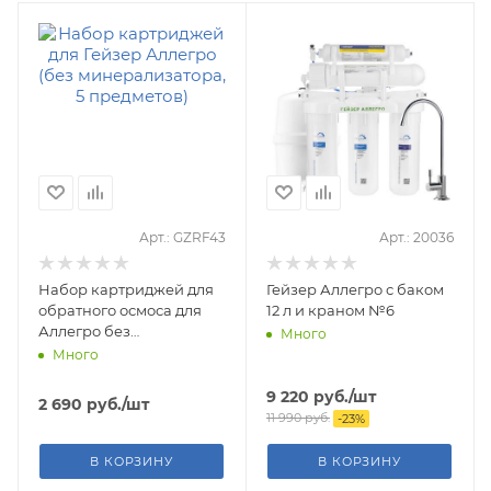
Арт.: GZRF43
Арт.: 20036
Набор картриджей для
Гейзер Аллегро с баком
обратного осмоса для
12 л и краном №6
Аллегро без
Много
минерализатора
Много
9 220
руб.
/шт
2 690
руб.
/шт
11 990
руб.
-
23
%
В КОРЗИНУ
В КОРЗИНУ