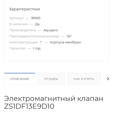
Характеристики
Артикул
—
36565
В наличии
—
Да
Производитель
—
Aquapro
Присоединительный размер
—
1/4"
Комплектующие
—
Корпуса мембран
?
Гарантия
—
1 год
ОПИСАНИЕ
ОТЗЫВЫ
КАК КУПИТЬ
О
Электромагнитный клапан
ZS1DF13E9D10