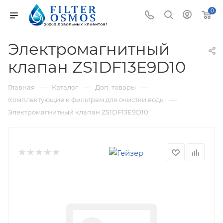
0
Электромагнитный
клапан ZS1DF13E9D10
—
—
—
Главная
Каталог
Доп. товары
—
Комплектующие к фильтрам для очистки воды
Электромагнитный клапан ZS1DF13E9D10