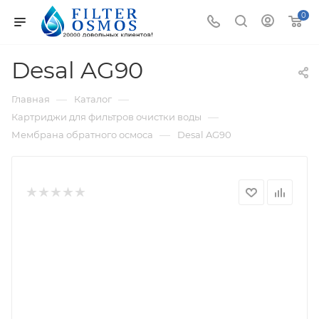
0
Desal AG90
—
—
Главная
Каталог
—
Картриджи для фильтров очистки воды
—
Мембрана обратного осмоса
Desal AG90