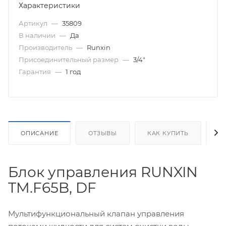
Характеристики
Артикул
—
35809
В наличии
—
Да
Производитель
—
Runxin
Присоединительный размер
—
3/4"
Гарантия
—
1 год
ОПИСАНИЕ
ОТЗЫВЫ
КАК КУПИТЬ
О
Блок управления RUNXIN
TM.F65B, DF
Мультифункциональный клапан управления