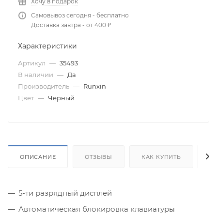
Хочу в подарок
Самовывоз сегодня - бесплатно
Доставка завтра - от 400 ₽
Характеристики
Артикул
—
35493
В наличии
—
Да
Производитель
—
Runxin
Цвет
—
Черный
ОПИСАНИЕ
ОТЗЫВЫ
КАК КУПИТЬ
О
5-ти разрядный дисплей
Автоматическая блокировка клавиатуры