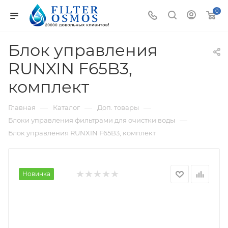
0
Блок управления
RUNXIN F65B3,
комплект
—
—
—
Главная
Каталог
Доп. товары
—
Блоки управления фильтрами для очистки воды
Блок управления RUNXIN F65B3, комплект
Новинка