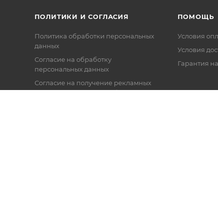
ПОЛИТИКИ И СОГЛАСИЯ
ПОМОЩЬ
Политика обработки персональных
Условия оп
данных
Условия дос
Согласие на обработку
Гарантия на
персональных данных
Согласие на получение рекламных
и информационных сообщений
Политика в отношении файлов
Cookie
Настройки cookie
Публичная оферта