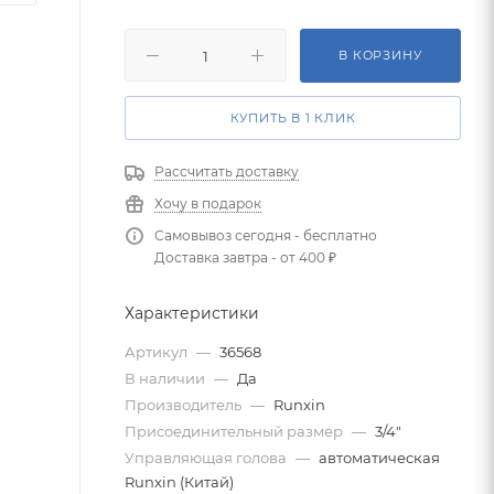
В КОРЗИНУ
КУПИТЬ В 1 КЛИК
Рассчитать доставку
Хочу в подарок
Самовывоз сегодня - бесплатно
Доставка завтра - от 400 ₽
Характеристики
Артикул
—
36568
В наличии
—
Да
Производитель
—
Runxin
Присоединительный размер
—
3/4"
Управляющая голова
—
автоматическая
Runxin (Китай)