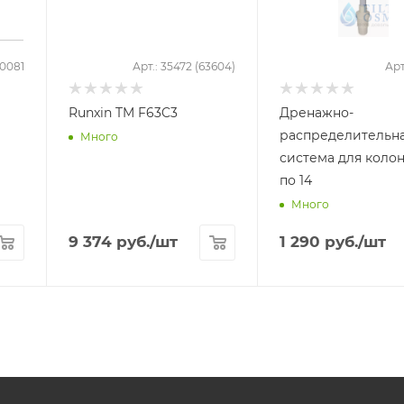
40081
Арт.: 35472 (63604)
Арт
)
Runxin TM F63C3
Дренажно-
распределительн
Много
система для колон
по 14
Много
9 374
руб.
/шт
1 290
руб.
/шт