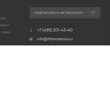
ПОДПИСАТЬСЯ НА РАССЫЛКУ
латы
тавки
+7 (495) 201-43-40
 товар
info@filterosmos.ru
125008 г. Москва, проезд
Черепановых д.5