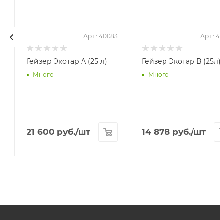
5
Арт.: 40083
Арт.: 
Гейзер Экотар А (25 л)
Гейзер Экотар В (25л
Много
Много
21 600
руб.
/шт
14 878
руб.
/шт