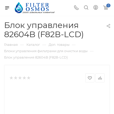
0
Блок управления
82604B (F82В-LCD)
—
—
—
Главная
Каталог
Доп. товары
—
Блоки управления фильтрами для очистки воды
Блок управления 82604B (F82В-LCD)