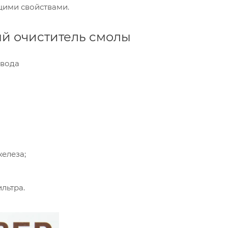
щими свойствами.
й очиститель смолы
 вода
елеза;
льтра.