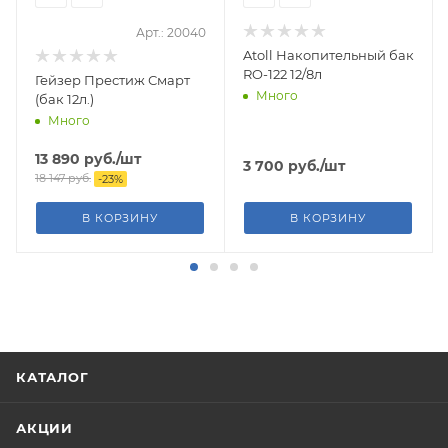
Арт.: 20040
Atoll Накопительный бак
RO-122 12/8л
Гейзер Престиж Смарт
Много
(бак 12л.)
Много
13 890
руб.
/шт
3 700
руб.
/шт
18 147
руб.
-
23
%
В КОРЗИНУ
В КОРЗИНУ
КАТАЛОГ
АКЦИИ