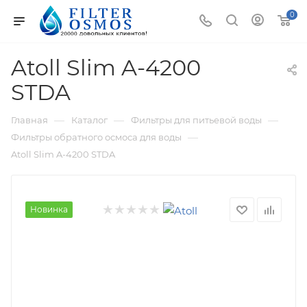
0
Atoll Slim A-4200
STDA
—
—
—
Главная
Каталог
Фильтры для питьевой воды
—
Фильтры обратного осмоса для воды
Atoll Slim A-4200 STDA
Новинка