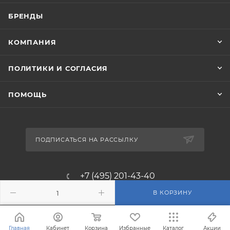
БРЕНДЫ
КОМПАНИЯ
ПОЛИТИКИ И СОГЛАСИЯ
ПОМОЩЬ
ПОДПИСАТЬСЯ НА РАССЫЛКУ
+7 (495) 201-43-40
В КОРЗИНУ
info@filterosmos.ru
125008 г. Москва, проезд
Главная
Кабинет
Корзина
Избранные
Каталог
Акции