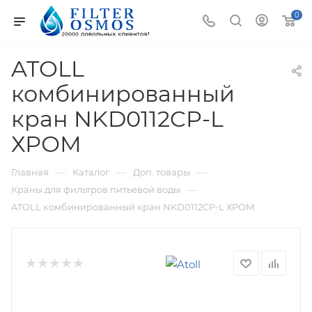
0
ATOLL
комбинированный
кран NKD0112CP-L
ХРОМ
—
—
—
Главная
Каталог
Доп. товары
—
Краны для фильтров питьевой воды
ATOLL комбинированный кран NKD0112CP-L ХРОМ