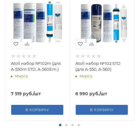
Atoll набор №102m (для
Atoll набор №102 STD
A-550m STD, A-560Em.)
(для A-550, A-560)
Много
Много
7 519
руб.
/шт
6 990
руб.
/шт
В КОРЗИНУ
В КОРЗИНУ