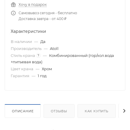
Хочу в подарок
Самовывоз сегодня - бесплатно
Доставка завтра - от 400 ₽
Характеристики
В наличии
—
Да
Производитель
—
Atoll
Стиль крана
—
Комбинированный (гор/хол.вода
?
+питьевая вода)
Цвет крана
—
Хром
Гарантия
—
1 год
ОПИСАНИЕ
ОТЗЫВЫ
КАК КУПИТЬ
О