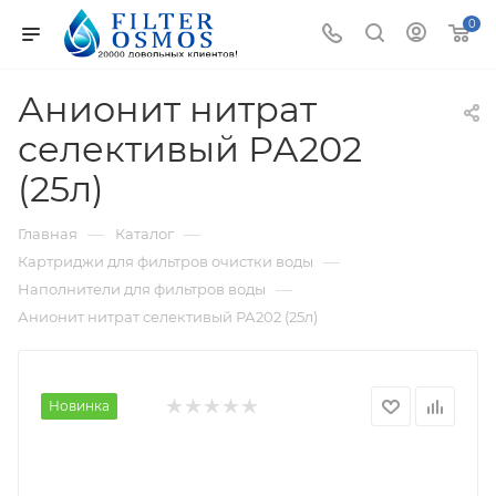
0
Анионит нитрат
селективый РА202
(25л)
—
—
Главная
Каталог
—
Картриджи для фильтров очистки воды
—
Наполнители для фильтров воды
Анионит нитрат селективый РА202 (25л)
Новинка