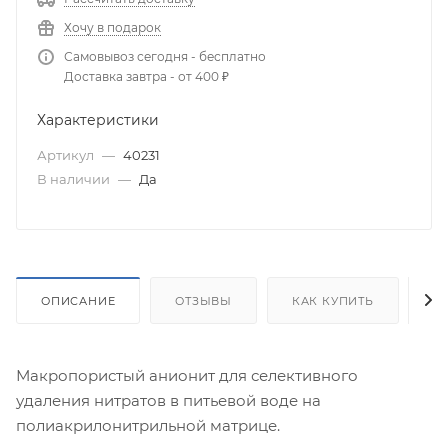
Хочу в подарок
Самовывоз сегодня - бесплатно
Доставка завтра - от 400 ₽
Характеристики
Артикул
—
40231
В наличии
—
Да
ОПИСАНИЕ
ОТЗЫВЫ
КАК КУПИТЬ
О
Макропористый анионит для селективного
удаления нитратов в питьевой воде на
полиакрилонитрильной матрице.