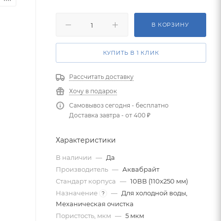
В КОРЗИНУ
КУПИТЬ В 1 КЛИК
Рассчитать доставку
Хочу в подарок
Самовывоз сегодня - бесплатно
Доставка завтра - от 400 ₽
Характеристики
В наличии
—
Да
Производитель
—
Аквабрайт
Стандарт корпуса
—
10ВВ (110х250 мм)
Назначение
—
Для холодной воды,
?
Механическая очистка
Пористость, мкм
—
5 мкм