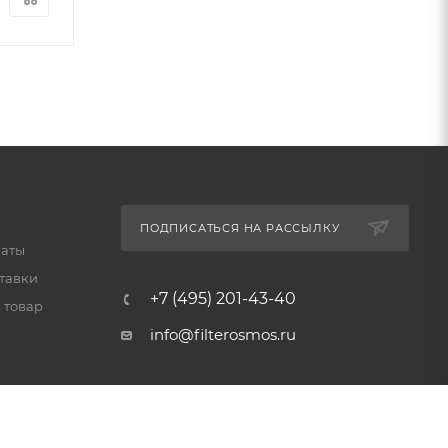
ПОДПИСАТЬСЯ НА РАССЫЛКУ
латы
тавки
+7 (495) 201-43-40
 товар
info@filterosmos.ru
125008 г. Москва, проезд
Черепановых д.5