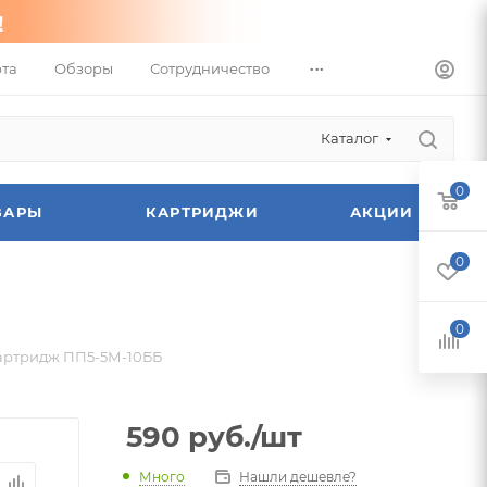
...
та
Обзоры
Сотрудничество
Каталог
0
ВАРЫ
КАРТРИДЖИ
АКЦИИ
0
0
артридж ПП5-5М-10ББ
590
руб.
/шт
Много
Нашли дешевле?