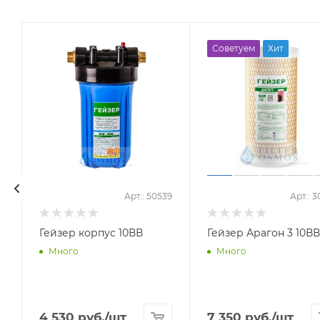
Советуем
Хит
6
Арт.: 50539
Арт.: 
С
Гейзер корпус 10ВВ
Гейзер Арагон 3 10ВВ
Много
Много
4 530
руб.
/шт
7 350
руб.
/шт