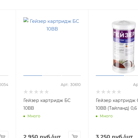
30054
Арт.: 30610
Ар
Гейзер картридж БС
Гейзер картридж
10ВВ
10ВВ (Тайланд) 0,
Много
Много
2 950
руб.
/шт
3 250
руб.
/шт