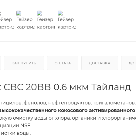
КАК КУПИТЬ
ОПЛАТА
ДОСТАВКА
ДО
 CBC 20BB 0.6 мкм Тайланд
стицилов, фенолов, нефтепродуктов, тригалометанов.
высококачественного кокосового активированного
бокую очистку воды от хлора, органики и хлорорганич
циации NSF.
истки воды.