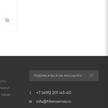
ниппелями)
Много
Много
7 990
руб.
/шт
8 290
руб.
5 890
руб.
/ш
-
4
%
Экономия
300
руб.
ПОДПИСАТЬСЯ НА РАССЫЛКУ
латы
тавки
+7 (495) 201-43-40
 товар
info@filterosmos.ru