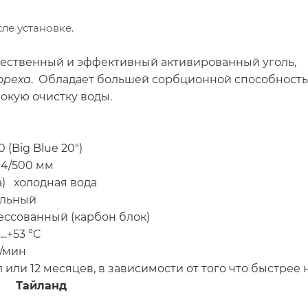
ле установке.
чественный и эффективный активированный уголь,
ореха
. Обладает большей сорбционной способность
окую очистку воды.
Blue 20")
/500 мм
а) холодная вода
ьный
нный (карбон блок)
53 °C
мин
зависимости от того что быстрее на
ланд