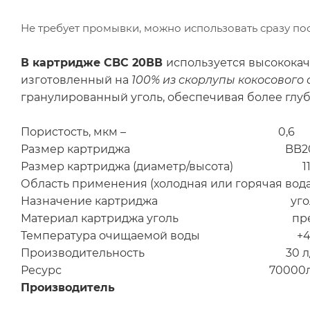
Не требует промывки, можно использовать сразу пос
В картридже CBC 20ВВ
используется высокока
изготовленный на
100% из скорлупы кокосового 
гранулированный уголь, обеспечивая более глуб
Пористость, мкм – 0,6
Размер картриджа BB20 (Big 
Размер картриджа (диаметр/высота) 114
Область применения (холодная или горячая вод
Назначение картриджа угол
Материал картриджа уголь прессова
Температура очищаемой воды +4...+
Производительность 30 л/
Ресурс 70000л или 12 месяцев, в 
Производитель Тай