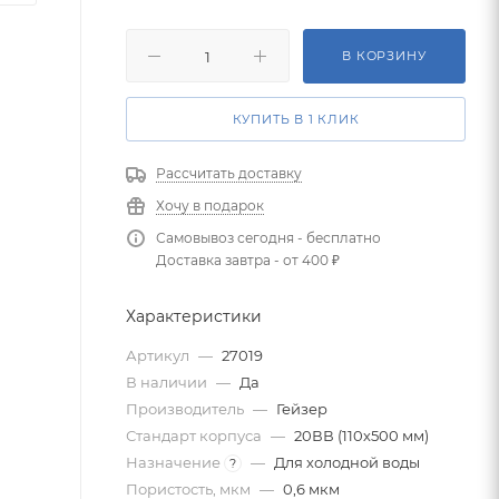
В КОРЗИНУ
КУПИТЬ В 1 КЛИК
Рассчитать доставку
Хочу в подарок
Самовывоз сегодня - бесплатно
Доставка завтра - от 400 ₽
Характеристики
Артикул
—
27019
В наличии
—
Да
Производитель
—
Гейзер
Стандарт корпуса
—
20ВВ (110х500 мм)
Назначение
—
Для холодной воды
?
Пористость, мкм
—
0,6 мкм