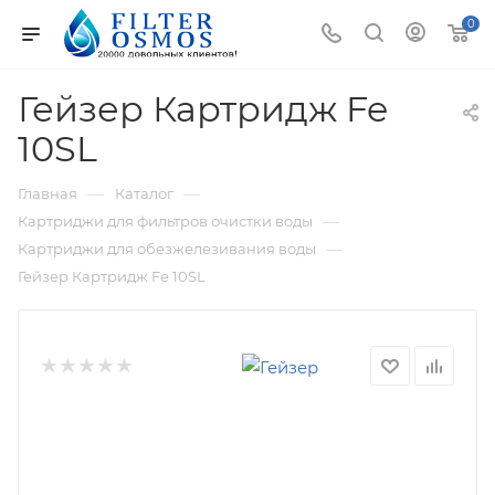
0
Гейзер Картридж Fe
10SL
—
—
Главная
Каталог
—
Картриджи для фильтров очистки воды
—
Картриджи для обезжелезивания воды
Гейзер Картридж Fe 10SL